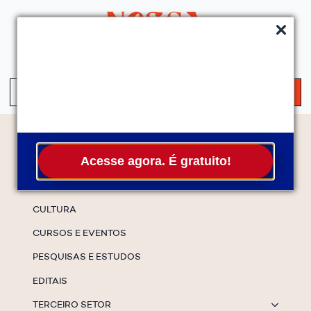
QUEM SOMOS
SERVIÇOS
FALE CONOSCO
ASSINE A NEWS
S
fo
Temas
Acesse agora. É gratuito!
ESPECIAIS
CULTURA
CURSOS E EVENTOS
PESQUISAS E ESTUDOS
EDITAIS
TERCEIRO SETOR