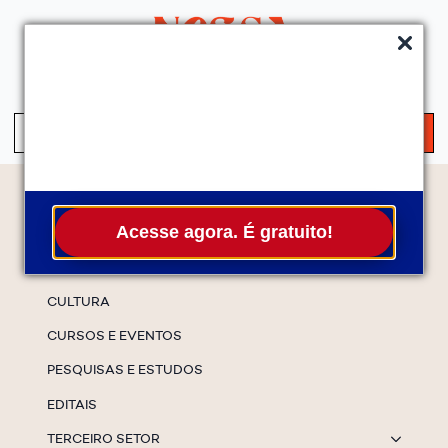
QUEM SOMOS
SERVIÇOS
FALE CONOSCO
ASSINE A NEWS
S
fo
Temas
Acesse agora. É gratuito!
ESPECIAIS
CULTURA
CURSOS E EVENTOS
PESQUISAS E ESTUDOS
EDITAIS
TERCEIRO SETOR