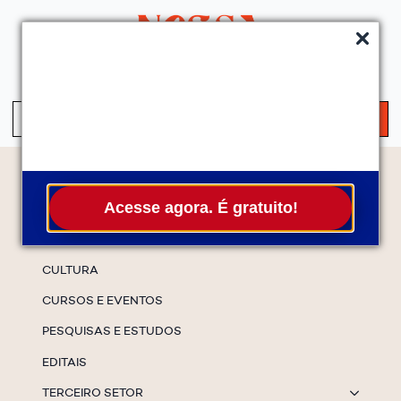
QUEM SOMOS
SERVIÇOS
FALE CONOSCO
ASSINE A NEWS
S
fo
Temas
Acesse agora. É gratuito!
ESPECIAIS
CULTURA
CURSOS E EVENTOS
PESQUISAS E ESTUDOS
EDITAIS
TERCEIRO SETOR