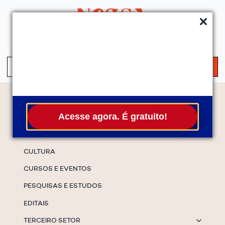
QUEM SOMOS
SERVIÇOS
FALE CONOSCO
ASSINE A NEWS
S
fo
Temas
Acesse agora. É gratuito!
ESPECIAIS
CULTURA
CURSOS E EVENTOS
PESQUISAS E ESTUDOS
EDITAIS
TERCEIRO SETOR