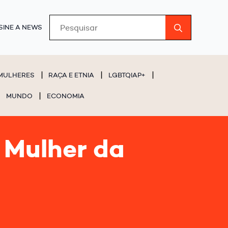
Search
SINE A NEWS
for:
MULHERES
RAÇA E ETNIA
LGBTQIAP+
MUNDO
ECONOMIA
 Mulher da