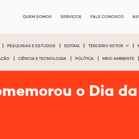
QUEM SOMOS
SERVIÇOS
FALE CONOSCO
AS
PESQUISAS E ESTUDOS
EDITAIS
TERCEIRO SETOR
AÇÃO
CIÊNCIA E TECNOLOGIA
POLÍTICA
MEIO AMBIENTE
omemorou o Dia da