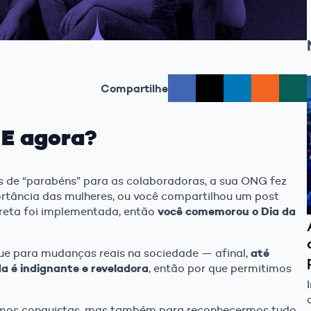
Compartilhe
 E agora?
de “parabéns” para as colaboradoras, a sua ONG fez
rtância das mulheres, ou você compartilhou um post
você comemorou o Dia da
reta foi implementada, então
até
ue para mudanças reais na sociedade — afinal,
a é indignante e reveladora
, então por que permitimos
rmos conquistas, mas também para reconhecermos tudo