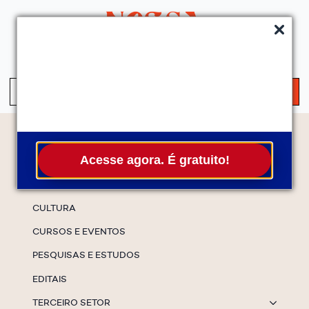
QUEM SOMOS
SERVIÇOS
FALE CONOSCO
ASSINE A NEWS
S
fo
Temas
Acesse agora. É gratuito!
ESPECIAIS
CULTURA
CURSOS E EVENTOS
PESQUISAS E ESTUDOS
EDITAIS
TERCEIRO SETOR