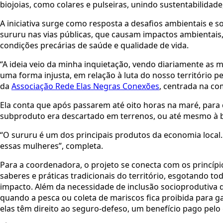
biojoias, como colares e pulseiras, unindo sustentabilidade
A iniciativa surge como resposta a desafios ambientais e s
sururu nas vias públicas, que causam impactos ambientais,
condições precárias de saúde e qualidade de vida.
“A ideia veio da minha inquietação, vendo diariamente as 
uma forma injusta, em relação à luta do nosso território p
da
Associação Rede Elas Negras Conexões
, centrada na co
Ela conta que após passarem até oito horas na maré, para
subproduto era descartado em terrenos, ou até mesmo à be
“O sururu é um dos principais produtos da economia local. 
essas mulheres”, completa.
Para a coordenadora, o projeto se conecta com os princíp
saberes e práticas tradicionais do território, esgotando to
impacto. Além da necessidade de inclusão socioprodutiva 
quando a pesca ou coleta de mariscos fica proibida para g
elas têm direito ao seguro-defeso, um benefício pago pel