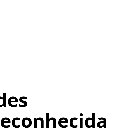
des
 reconhecida