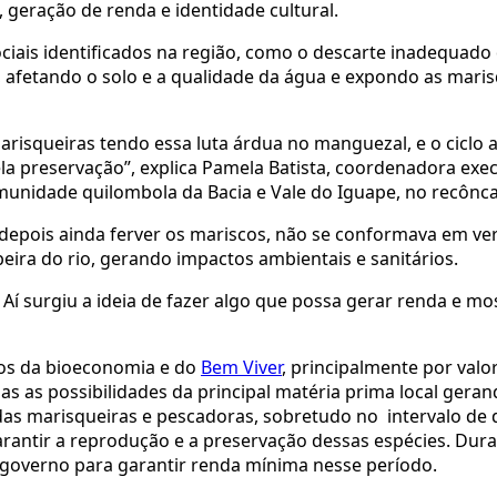
, geração de renda e identidade cultural.
ociais identificados na região, como o descarte inadequado
 afetando o solo e a qualidade da água e expondo as maris
marisqueiras tendo essa luta árdua no manguezal, e o ciclo
ela preservação”, explica Pamela Batista, coordenadora exec
munidade quilombola da Bacia e Vale do Iguape, no recônc
 depois ainda ferver os mariscos, não se conformava em ve
ira do rio, gerando impactos ambientais e sanitários.
Aí surgiu a ideia de fazer algo que possa gerar renda e mo
ios da bioeconomia e do
Bem Viver
, principalmente por valor
das as possibilidades da principal matéria prima local gera
das marisqueiras e pescadoras, sobretudo no intervalo de 
arantir a reprodução e a preservação dessas espécies. Dura
o governo para garantir renda mínima nesse período.