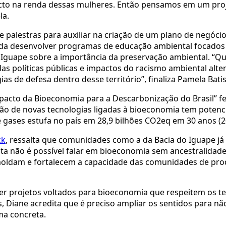
pacto na renda dessas mulheres. Então pensamos em um pro
la.
de palestras para auxiliar na criação de um plano de negóci
ainda desenvolver programas de educação ambiental focados 
 Iguape sobre a importância da preservação ambiental. “Q
as políticas públicas e impactos do racismo ambiental alt
s de defesa dentro desse território”, finaliza Pamela Batis
acto da Bioeconomia para a Descarbonização do Brasil” fe
ão de novas tecnologias ligadas à bioeconomia tem potencia
e gases estufa no país em 28,9 bilhões CO2eq em 30 anos (2
ck
, ressalta que comunidades como a da Bacia do Iguape já
a não é possível falar em bioeconomia sem ancestralidad
 moldam e fortalecem a capacidade das comunidades de pro
cer projetos voltados para bioeconomia que respeitem os te
 Diane acredita que é preciso ampliar os sentidos para não
ma concreta.