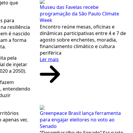
jeto que
Museu das Favelas recebe
programação da São Paulo Climate
Week
os para
Encontro reúne mesas, oficinas e
na resiliência
dinâmicas participativas entre 4 e 7 de
uem é nascido
agosto sobre enchentes, moradia,
eram a forma
financiamento climático e cultura
ta.
periférica
ita pela
Ler mais
l de injetar
020 a 2050).
 fazem
e, entendendo
duzir
Greenpeace Brasil lança ferramenta
rritórios
para engajar eleitores no voto ao
 apenas ver,
Senado
“Desembaralho do Senado” faz parte