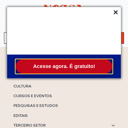
QUEM SOMOS
SERVIÇOS
FALE CONOSCO
ASSINE A NEWS
S
fo
Temas
Acesse agora. É gratuito!
ESPECIAIS
CULTURA
CURSOS E EVENTOS
PESQUISAS E ESTUDOS
EDITAIS
TERCEIRO SETOR