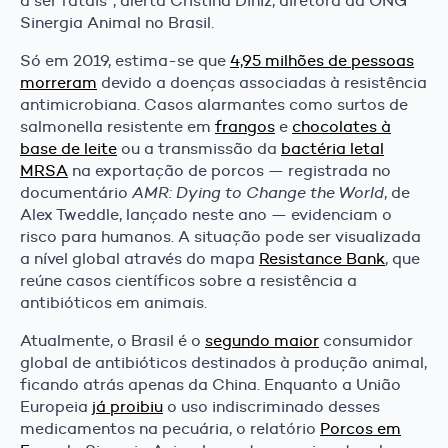
a ser fatais”, alerta Cristina Diniz, diretora da ONG
Sinergia Animal no Brasil.
Só em 2019, estima-se que
4,95 milhões de pessoas
morreram
devido a doenças associadas à resistência
antimicrobiana. Casos alarmantes como surtos de
salmonella resistente em
frangos
e
chocolates à
base de leite
ou a transmissão da
bactéria letal
MRSA
na exportação de porcos — registrada no
documentário
AMR: Dying to Change the World
, de
Alex Tweddle, lançado neste ano — evidenciam o
risco para humanos. A situação pode ser visualizada
a nível global através do mapa
Resistance Bank
, que
reúne casos científicos sobre a resistência a
antibióticos em animais.
Atualmente, o Brasil é o
segundo maior
consumidor
global de antibióticos destinados à produção animal,
ficando atrás apenas da China. Enquanto a União
Europeia
já proibiu
o uso indiscriminado desses
medicamentos na pecuária, o relatório
Porcos em