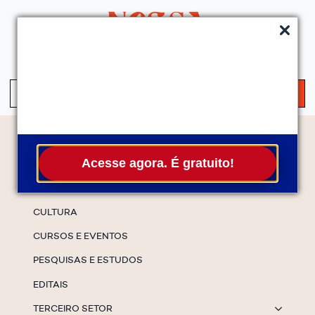
QUEM SOMOS
SERVIÇOS
FALE CONOSCO
ASSINE A NEWS
S
fo
Temas
Acesse agora. É gratuito!
ESPECIAIS
CULTURA
CURSOS E EVENTOS
PESQUISAS E ESTUDOS
EDITAIS
TERCEIRO SETOR