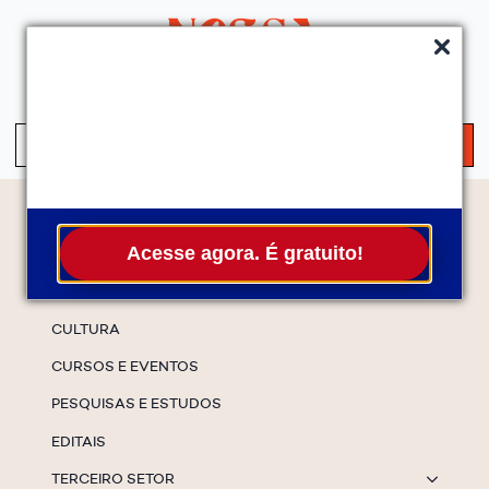
QUEM SOMOS
SERVIÇOS
FALE CONOSCO
ASSINE A NEWS
S
fo
Temas
Acesse agora. É gratuito!
ESPECIAIS
CULTURA
CURSOS E EVENTOS
PESQUISAS E ESTUDOS
EDITAIS
TERCEIRO SETOR