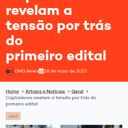
revelam a
tensão por trás
do
primeiro edital
ONG News
28 de maio de 2025
Home
Artigos e Notícias
Geral
Captadores revelam a tensão por trás do
primeiro edital
Geral