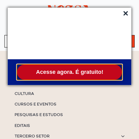
QUEM SOMOS
SERVIÇOS
FALE CONOSCO
ASSINE A NEWS
S
fo
Temas
Acesse agora. É gratuito!
ESPECIAIS
CULTURA
CURSOS E EVENTOS
PESQUISAS E ESTUDOS
EDITAIS
TERCEIRO SETOR