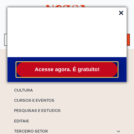
QUEM SOMOS
SERVIÇOS
FALE CONOSCO
ASSINE A NEWS
S
fo
Temas
Acesse agora. É gratuito!
ESPECIAIS
CULTURA
CURSOS E EVENTOS
PESQUISAS E ESTUDOS
EDITAIS
TERCEIRO SETOR