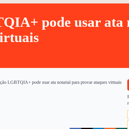
IA+ pode usar ata n
irtuais
ção LGBTQIA+ pode usar ata notarial para provar ataques virtuais