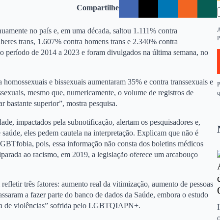
Compartilhe
amente no país e, em uma década, saltou 1.111% contra
A
P
heres trans, 1.607% contra homens trans e 2.340% contra
e ao período de 2014 a 2023 e foram divulgados na última semana, no
a homossexuais e bissexuais aumentaram 35% e contra transsexuais e
P
ssexuais, mesmo que, numericamente, o volume de registros de
q
 bastante superior”, mostra pesquisa.
dade, impactados pela subnotificação, alertam os pesquisadores e,
 saúde, eles pedem cautela na interpretação. Explicam que não é
 LGBTfobia, pois, essa informação não consta dos boletins médicos
arada ao racismo, em 2019, a legislação oferece um arcabouço
fletir três fatores: aumento real da vitimização, aumento de pessoas
passaram a fazer parte do banco de dados da Saúde, embora o estudo
ia de violências” sofrida pelo LGBTQIAPN+.