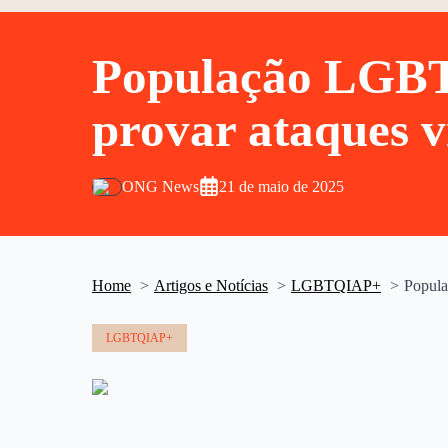
População LGBTQ
provar ataques v
ONG News
21 de maio de 2025
Home
Artigos e Notícias
LGBTQIAP+
Popula
LGBTQIAP+