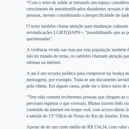
“Com o setor de saúde se tornando um espaço considera
crescimento de autoidentificados dissidentes sexuais e de
pessoas, mesmo considerando a inespecificidade do dado 
O texto também chama atenção para mudanças culturais 
reivindicações LGBTQIAPN+, “possibilitando que as pe
questionadas”.
A violência vivida nas ruas por esta população também é
não ter tratado do tema, os cartórios chamam atenção par
ofensas na internet.
A ata é um recurso jurídico para comprovar na Justiça 
mensagens, por exemplo. Trata-se um documento lavrado 
pela vítima. Em alguns casos, pode ser o único meio de 
“Tem sido comum recebermos pessoas que chegam ao car
precisam registrar o que viveram. Muitas trazem
links
ou 
conteúdo da internet em tempo real, com acesso direto à
a tabeliã do 15º Ofício de Notas do Rio de Janeiro, Fern
Apesar de ter um custo médio de R$ 534,34, com valor a