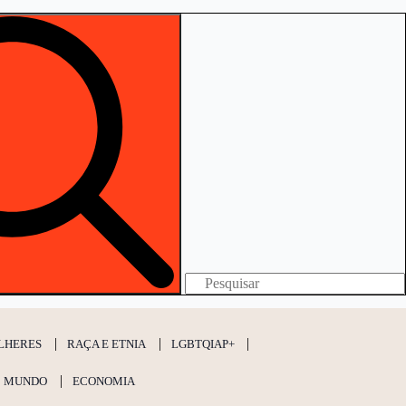
Search
for:
LHERES
RAÇA E ETNIA
LGBTQIAP+
MUNDO
ECONOMIA