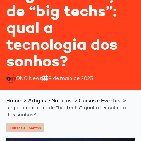
de “big techs”:
qual a
tecnologia dos
sonhos?
ONG News
9 de maio de 2025
Home
Artigos e Notícias
Cursos e Eventos
Regulamentação de “big techs”: qual a tecnologia
dos sonhos?
Cursos e Eventos