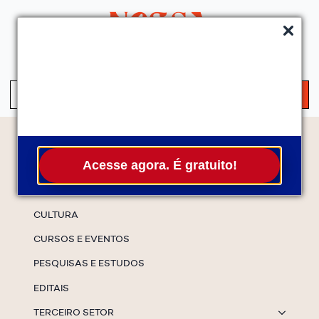
QUEM SOMOS
SERVIÇOS
FALE CONOSCO
ASSINE A NEWS
S
fo
Temas
Acesse agora. É gratuito!
ESPECIAIS
CULTURA
CURSOS E EVENTOS
PESQUISAS E ESTUDOS
EDITAIS
TERCEIRO SETOR