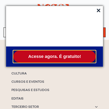
QUEM SOMOS
SERVIÇOS
FALE CONOSCO
ASSINE A NEWS
S
fo
Temas
Acesse agora. É gratuito!
ESPECIAIS
CULTURA
CURSOS E EVENTOS
PESQUISAS E ESTUDOS
EDITAIS
TERCEIRO SETOR