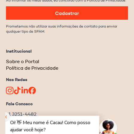
Ao informar os meus dados, eu concordo com a Política de Privacidade.
Cadastrar
Prometemos não utilizar suas informações de contato para enviar
qualquer tipo de SPAM.
Institucional
Sobre o Portal
Política de Privacidade
Nas Redes
Fale Conosco
11 3251-4482
redacao@ongnews.com.br
Rua Manoel da Nóbrega, 354 – cj.32
Bela Vista | São Paulo–SP | CEP 04001-001