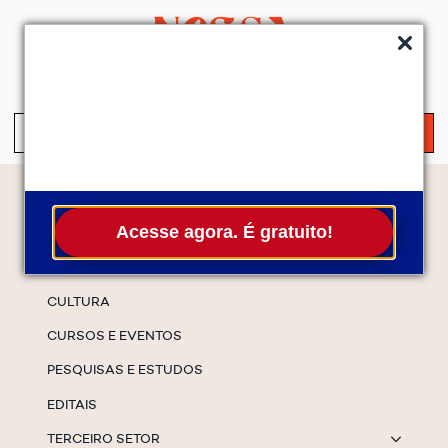
QUEM SOMOS
SERVIÇOS
FALE CONOSCO
ASSINE A NEWS
S
fo
Temas
Acesse agora. É gratuito!
ESPECIAIS
CULTURA
CURSOS E EVENTOS
PESQUISAS E ESTUDOS
EDITAIS
TERCEIRO SETOR