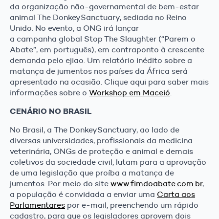
da organização não-governamental de bem-estar
animal The DonkeySanctuary, sediada no Reino
Unido. No evento, a ONG irá lançar
a campanha global Stop The Slaughter (“Parem o
Abate”, em português), em contraponto à crescente
demanda pelo ejiao. Um relatório inédito sobre a
matança de jumentos nos países da África será
apresentado na ocasião. Clique aqui para saber mais
informações sobre o
Workshop em Maceió
.
CENÁRIO NO BRASIL
No Brasil, a The DonkeySanctuary, ao lado de
diversas universidades, profissionais da medicina
veterinária, ONGs de proteção e animal e demais
coletivos da sociedade civil, lutam para a aprovação
de uma legislação que proíba a matança de
jumentos. Por meio do site
www.fimdoabate.com.br
,
a população é convidada a enviar uma
Carta aos
Parlamentares
por e-mail, preenchendo um rápido
cadastro, para que os legisladores aprovem dois