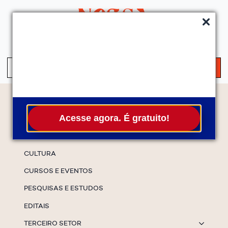
QUEM SOMOS
SERVIÇOS
FALE CONOSCO
ASSINE A NEWS
S
fo
Temas
Acesse agora. É gratuito!
ESPECIAIS
CULTURA
CURSOS E EVENTOS
PESQUISAS E ESTUDOS
EDITAIS
TERCEIRO SETOR