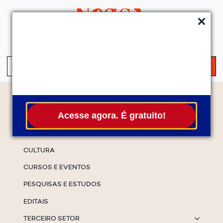
QUEM SOMOS
SERVIÇOS
FALE CONOSCO
ASSINE A NEWS
S
fo
Temas
Acesse agora. É gratuito!
ESPECIAIS
CULTURA
CURSOS E EVENTOS
PESQUISAS E ESTUDOS
EDITAIS
TERCEIRO SETOR