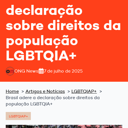
declaração
sobre direitos da
população
LGBTQIA+
ONG News
7 de julho de 2025
Home
Artigos e Notícias
LGBTQIAP+
Brasil adere a declaração sobre direitos da
população LGBTQIA+
LGBTQIAP+