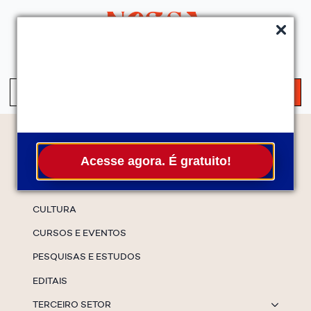
QUEM SOMOS
SERVIÇOS
FALE CONOSCO
ASSINE A NEWS
S
fo
Temas
Acesse agora. É gratuito!
ESPECIAIS
CULTURA
CURSOS E EVENTOS
PESQUISAS E ESTUDOS
EDITAIS
TERCEIRO SETOR