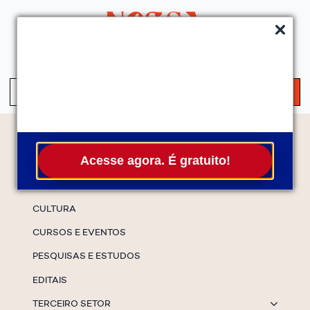
QUEM SOMOS
SERVIÇOS
FALE CONOSCO
ASSINE A NEWS
S
fo
Temas
Acesse agora. É gratuito!
ESPECIAIS
CULTURA
CURSOS E EVENTOS
PESQUISAS E ESTUDOS
EDITAIS
TERCEIRO SETOR