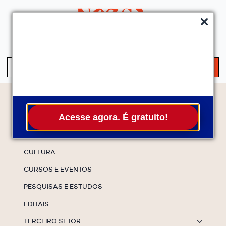
QUEM SOMOS
SERVIÇOS
FALE CONOSCO
ASSINE A NEWS
S
fo
Temas
Acesse agora. É gratuito!
ESPECIAIS
CULTURA
CURSOS E EVENTOS
PESQUISAS E ESTUDOS
EDITAIS
TERCEIRO SETOR