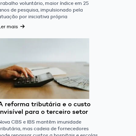
trabalho voluntário, maior índice em 25
anos de pesquisa, impulsionado pela
atuação por iniciativa própria
Ler mais
A reforma tributária e o custo
invisível para o terceiro setor
Nova CBS e IBS mantêm imunidade
tributária, mas cadeia de fornecedores
pode repassar custos a hospitais e escolas