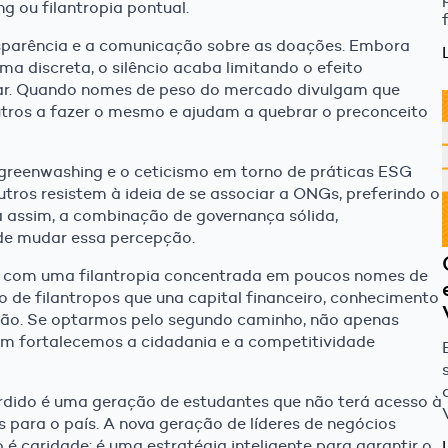
 ou filantropia pontual.
nsparência e a comunicação sobre as doações. Embora
a discreta, o silêncio acaba limitando o efeito
erar. Quando nomes de peso do mercado divulgam que
utros a fazer o mesmo e ajudam a quebrar o preconceito
o greenwashing e o ceticismo em torno de práticas ESG
ros resistem à ideia de se associar a ONGs, preferindo o
da assim, a combinação de governança sólida,
de mudar essa percepção.
ar com uma filantropia concentrada em poucos nomes de
 de filantropos que una capital financeiro, conhecimento
ção. Se optarmos pelo segundo caminho, não apenas
m fortalecemos a cidadania e a competitividade
rdido é uma geração de estudantes que não terá acesso à
 para o país. A nova geração de líderes de negócios
é caridade: é uma estratégia inteligente para garantir o