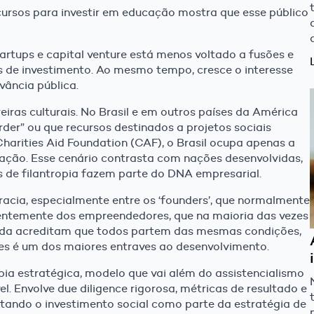
ursos para investir em educação mostra que esse público
rtups e capital venture está menos voltado a fusões e
s de investimento. Ao mesmo tempo, cresce o interesse
vância pública.
iras culturais. No Brasil e em outros países da América
rder” ou que recursos destinados a projetos sociais
harities Aid Foundation (CAF), o Brasil ocupa apenas a
oação. Esse cenário contrasta com nações desenvolvidas,
as de filantropia fazem parte do DNA empresarial.
cracia, especialmente entre os ‘founders’, que normalmente
entemente dos empreendedores, que na maioria das vezes
inda acreditam que todos partem das mesmas condições,
es é um dos maiores entraves ao desenvolvimento.
opia estratégica, modelo que vai além do assistencialismo
. Envolve due diligence rigorosa, métricas de resultado e
atando o investimento social como parte da estratégia de