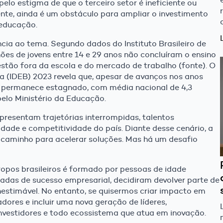
pelo estigma de que o terceiro setor é ineficiente ou
nte, ainda é um obstáculo para ampliar o investimento
 educação.
ncia ao tema. Segundo dados do Instituto Brasileiro de
hões de jovens entre 14 e 29 anos não concluíram o ensino
ão fora da escola e do mercado de trabalho (fonte). O
 (IDEB) 2023 revela que, apesar de avanços nos anos
io permanece estagnado, com média nacional de 4,3
pelo Ministério da Educação.
presentam trajetórias interrompidas, talentos
dade e competitividade do país. Diante desse cenário, a
 caminho para acelerar soluções. Mas há um desafio
tropos brasileiros é formado por pessoas de idade
adas de sucesso empresarial, decidiram devolver parte de
inestimável. No entanto, se quisermos criar impacto em
dores e incluir uma nova geração de líderes,
nvestidores e todo ecossistema que atua em inovação.