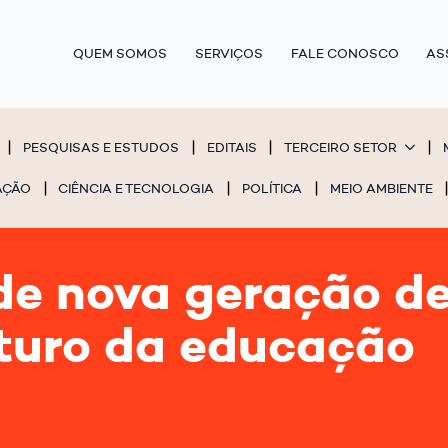
QUEM SOMOS
SERVIÇOS
FALE CONOSCO
AS
PESQUISAS E ESTUDOS
EDITAIS
TERCEIRO SETOR
AÇÃO
CIÊNCIA E TECNOLOGIA
POLÍTICA
MEIO AMBIENTE
 de nova geração de
turo da educação