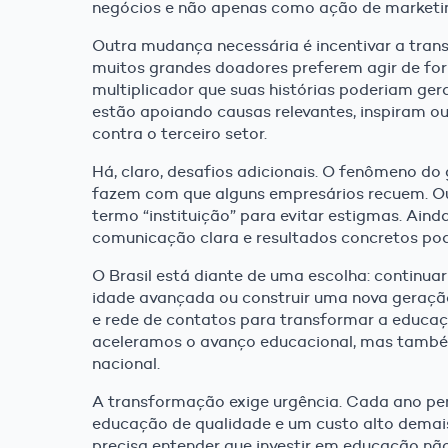
negócios e não apenas como ação de marketing
Outra mudança necessária é incentivar a tra
muitos grandes doadores preferem agir de form
multiplicador que suas histórias poderiam g
estão apoiando causas relevantes, inspiram o
contra o terceiro setor.
Há, claro, desafios adicionais. O fenômeno d
fazem com que alguns empresários recuem. Out
termo “instituição” para evitar estigmas. Ain
comunicação clara e resultados concretos po
O Brasil está diante de uma escolha: continu
idade avançada ou construir uma nova geração
e rede de contatos para transformar a educa
aceleramos o avanço educacional, mas també
nacional.
A transformação exige urgência. Cada ano pe
educação de qualidade e um custo alto demais
precisa entender que investir em educação não 