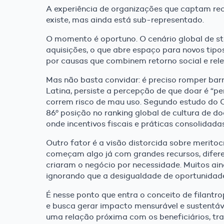
A experiência de organizações que captam rec
existe, mas ainda está sub-representado.
O momento é oportuno. O cenário global de sta
aquisições, o que abre espaço para novos tipo
por causas que combinem retorno social e rele
Mas não basta convidar: é preciso romper barre
Latina, persiste a percepção de que doar é “pe
correm risco de mau uso. Segundo estudo do C
86º posição no ranking global de cultura de d
onde incentivos fiscais e práticas consolidad
Outro fator é a visão distorcida sobre merito
começam algo já com grandes recursos, difer
criaram o negócio por necessidade. Muitos a
ignorando que a desigualdade de oportunidad
É nesse ponto que entra o conceito de filantr
e busca gerar impacto mensurável e sustentável
uma relação próxima com os beneficiários, tr