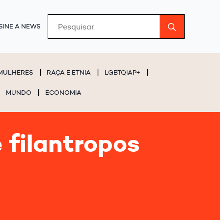
Search
SINE A NEWS
for:
MULHERES
RAÇA E ETNIA
LGBTQIAP+
MUNDO
ECONOMIA
 filantropos