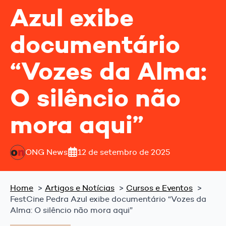
Azul exibe
documentário
“Vozes da Alma:
O silêncio não
mora aqui”
ONG News
12 de setembro de 2025
Home
Artigos e Notícias
Cursos e Eventos
FestCine Pedra Azul exibe documentário “Vozes da
Alma: O silêncio não mora aqui”