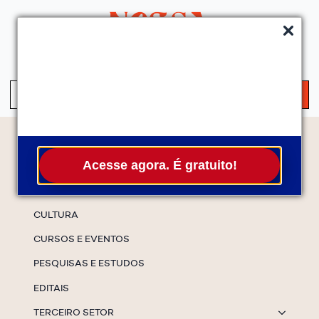
QUEM SOMOS
SERVIÇOS
FALE CONOSCO
ASSINE A NEWS
S
fo
Temas
Acesse agora. É gratuito!
ESPECIAIS
CULTURA
CURSOS E EVENTOS
PESQUISAS E ESTUDOS
EDITAIS
TERCEIRO SETOR