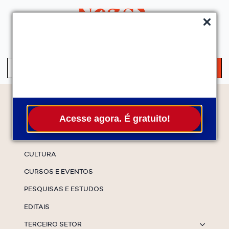
QUEM SOMOS
SERVIÇOS
FALE CONOSCO
ASSINE A NEWS
S
fo
Temas
Acesse agora. É gratuito!
ESPECIAIS
CULTURA
CURSOS E EVENTOS
PESQUISAS E ESTUDOS
EDITAIS
TERCEIRO SETOR