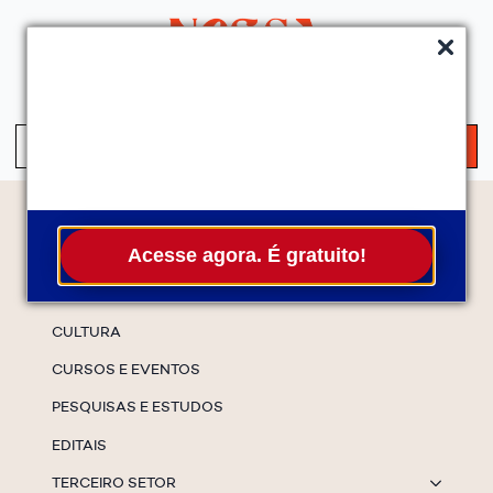
QUEM SOMOS
SERVIÇOS
FALE CONOSCO
ASSINE A NEWS
S
fo
Temas
Acesse agora. É gratuito!
ESPECIAIS
CULTURA
CURSOS E EVENTOS
PESQUISAS E ESTUDOS
EDITAIS
TERCEIRO SETOR