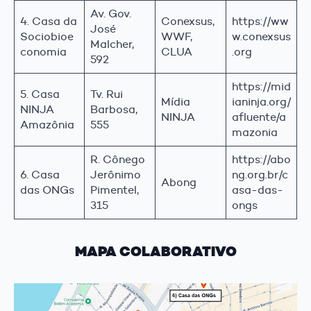
Av. Gov.
4. Casa da
Conexsus,
https://ww
José
Sociobioe
WWF,
w.conexsus
Malcher,
conomia
CLUA
.org
592
https://mid
5. Casa
Tv. Rui
Mídia
ianinja.org/
NINJA
Barbosa,
NINJA
afluente/a
Amazônia
555
mazonia
R. Cônego
https://abo
6. Casa
Jerônimo
ng.org.br/c
Abong
das ONGs
Pimentel,
asa-das-
315
ongs
MAPA COLABORATIVO