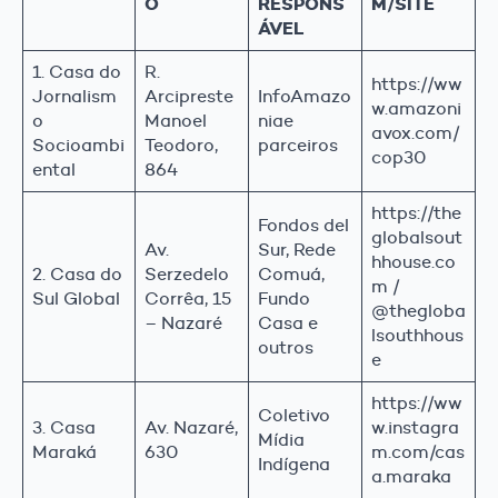
O
RESPONS
M/SITE
ÁVEL
1. Casa do
R.
https://ww
Jornalism
Arcipreste
InfoAmazo
w.amazoni
o
Manoel
niae
avox.com/
Socioambi
Teodoro,
parceiros
cop30
ental
864
https://the
Fondos del
globalsout
Av.
Sur, Rede
hhouse.co
2. Casa do
Serzedelo
Comuá,
m /
Sul Global
Corrêa, 15
Fundo
@thegloba
– Nazaré
Casa e
lsouthhous
outros
e
https://ww
Coletivo
3. Casa
Av. Nazaré,
w.instagra
Mídia
Maraká
630
m.com/cas
Indígena
a.maraka