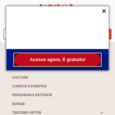
QUEM SOMOS
SERVIÇOS
FALE CONOSCO
ASSINE A NEWS
S
fo
Temas
Acesse agora. É gratuito!
ESPECIAIS
CULTURA
CURSOS E EVENTOS
PESQUISAS E ESTUDOS
EDITAIS
TERCEIRO SETOR