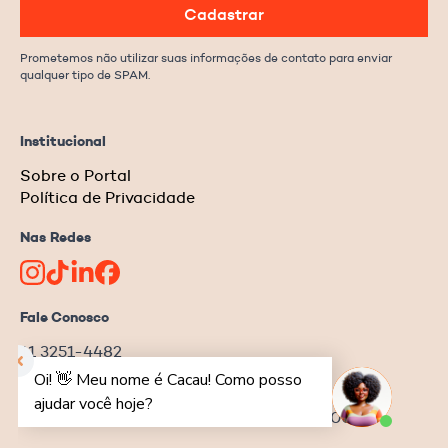
Cadastrar
Prometemos não utilizar suas informações de contato para enviar
qualquer tipo de SPAM.
Institucional
Sobre o Portal
Política de Privacidade
Nas Redes
Fale Conosco
11 3251-4482
redacao@ongnews.com.br
Rua Manoel da Nóbrega, 354 – cj.32
Bela Vista | São Paulo–SP | CEP 04001-001