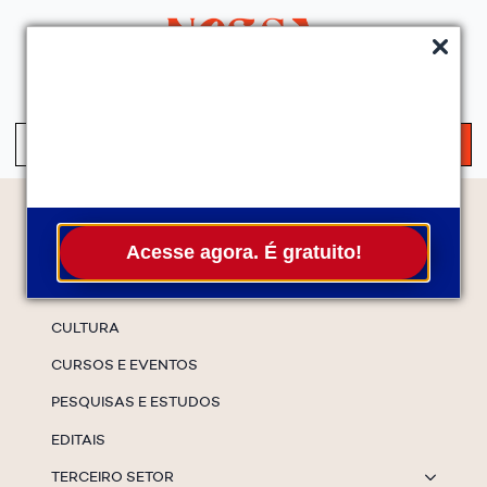
QUEM SOMOS
SERVIÇOS
FALE CONOSCO
ASSINE A NEWS
S
fo
Temas
Acesse agora. É gratuito!
ESPECIAIS
CULTURA
CURSOS E EVENTOS
PESQUISAS E ESTUDOS
EDITAIS
TERCEIRO SETOR