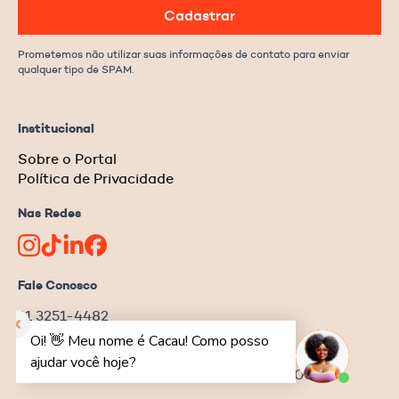
Cadastrar
Prometemos não utilizar suas informações de contato para enviar
qualquer tipo de SPAM.
Institucional
Sobre o Portal
Política de Privacidade
Nas Redes
Fale Conosco
11 3251-4482
redacao@ongnews.com.br
Rua Manoel da Nóbrega, 354 – cj.32
Bela Vista | São Paulo–SP | CEP 04001-001