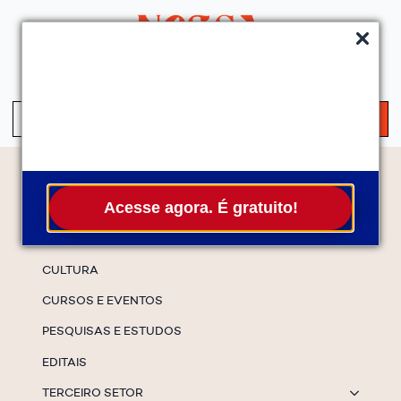
QUEM SOMOS
SERVIÇOS
FALE CONOSCO
ASSINE A NEWS
S
fo
Temas
Acesse agora. É gratuito!
ESPECIAIS
CULTURA
CURSOS E EVENTOS
PESQUISAS E ESTUDOS
EDITAIS
TERCEIRO SETOR