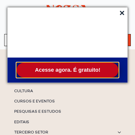
QUEM SOMOS
SERVIÇOS
FALE CONOSCO
ASSINE A NEWS
S
fo
Temas
Acesse agora. É gratuito!
ESPECIAIS
CULTURA
CURSOS E EVENTOS
PESQUISAS E ESTUDOS
EDITAIS
TERCEIRO SETOR