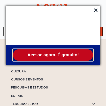
QUEM SOMOS
SERVIÇOS
FALE CONOSCO
ASSINE A NEWS
S
fo
Temas
Acesse agora. É gratuito!
ESPECIAIS
CULTURA
CURSOS E EVENTOS
PESQUISAS E ESTUDOS
EDITAIS
TERCEIRO SETOR