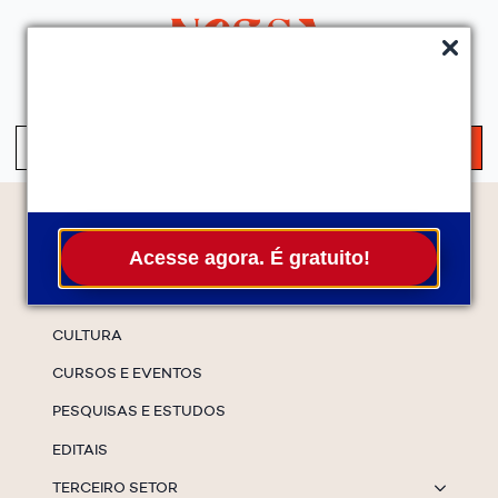
QUEM SOMOS
SERVIÇOS
FALE CONOSCO
ASSINE A NEWS
S
fo
Temas
Acesse agora. É gratuito!
ESPECIAIS
CULTURA
CURSOS E EVENTOS
PESQUISAS E ESTUDOS
EDITAIS
TERCEIRO SETOR