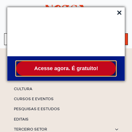
QUEM SOMOS
SERVIÇOS
FALE CONOSCO
ASSINE A NEWS
S
fo
Temas
Acesse agora. É gratuito!
ESPECIAIS
CULTURA
CURSOS E EVENTOS
PESQUISAS E ESTUDOS
EDITAIS
TERCEIRO SETOR