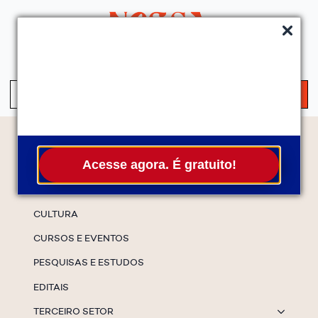
QUEM SOMOS
SERVIÇOS
FALE CONOSCO
ASSINE A NEWS
S
fo
Temas
Acesse agora. É gratuito!
ESPECIAIS
CULTURA
CURSOS E EVENTOS
PESQUISAS E ESTUDOS
EDITAIS
TERCEIRO SETOR