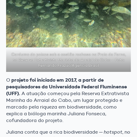
Cardume de peixes sob o costão rochoso na Praia do Forno,
na Reserva Extrativista Marinha do Arraial do Cabo – Foto:
Fernando Frazão/Agência Brasil
projeto foi iniciado em 2017, a partir de
O
pesquisadores da Universidade Federal Fluminense
(UFF).
A atuação começou pela Reserva Extrativista
Marinha do Arraial do Cabo, um lugar protegido e
marcado pela riqueza em biodiversidade, como
explica a bióloga marinha Juliana Fonseca,
cofundadora do projeto.
Juliana conta que a rica biodiversidade ─
hotspot
, no