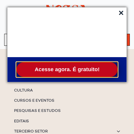
QUEM SOMOS
SERVIÇOS
FALE CONOSCO
ASSINE A NEWS
S
fo
Temas
Acesse agora. É gratuito!
ESPECIAIS
CULTURA
CURSOS E EVENTOS
PESQUISAS E ESTUDOS
EDITAIS
TERCEIRO SETOR