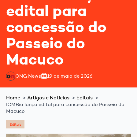
edital para
concessão do
Passeio do
Macuco
ONG News
19 de maio de 2026
Home
Artigos e Notícias
Editais
ICMBio lança edital para concessão do Passeio do
Macuco
Editais