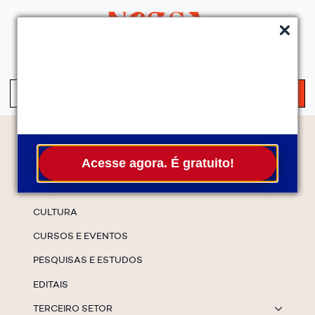
QUEM SOMOS
SERVIÇOS
FALE CONOSCO
ASSINE A NEWS
S
fo
Temas
Acesse agora. É gratuito!
ESPECIAIS
CULTURA
CURSOS E EVENTOS
PESQUISAS E ESTUDOS
EDITAIS
TERCEIRO SETOR