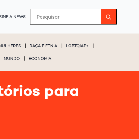
Search
SINE A NEWS
for:
MULHERES
RAÇA E ETNIA
LGBTQIAP+
MUNDO
ECONOMIA
tórios para