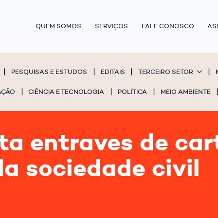
QUEM SOMOS
SERVIÇOS
FALE CONOSCO
AS
PESQUISAS E ESTUDOS
EDITAIS
TERCEIRO SETOR
AÇÃO
CIÊNCIA E TECNOLOGIA
POLÍTICA
MEIO AMBIENTE
ta entraves de car
a sociedade civil