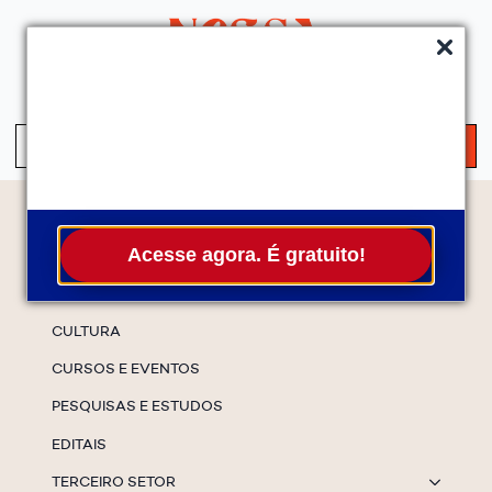
QUEM SOMOS
SERVIÇOS
FALE CONOSCO
ASSINE A NEWS
S
fo
Temas
Acesse agora. É gratuito!
ESPECIAIS
CULTURA
CURSOS E EVENTOS
PESQUISAS E ESTUDOS
EDITAIS
TERCEIRO SETOR