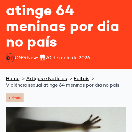
atinge 64
meninas por dia
no país
ONG News
20 de maio de 2026
Home
Artigos e Notícias
Editais
Violência sexual atinge 64 meninas por dia no país
Editais