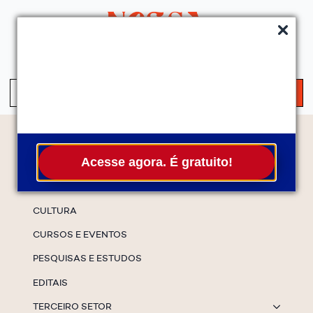
QUEM SOMOS
SERVIÇOS
FALE CONOSCO
ASSINE A NEWS
S
fo
Temas
Acesse agora. É gratuito!
ESPECIAIS
CULTURA
CURSOS E EVENTOS
PESQUISAS E ESTUDOS
EDITAIS
TERCEIRO SETOR