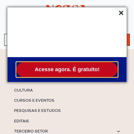
QUEM SOMOS
SERVIÇOS
FALE CONOSCO
ASSINE A NEWS
S
fo
Temas
Acesse agora. É gratuito!
ESPECIAIS
CULTURA
CURSOS E EVENTOS
PESQUISAS E ESTUDOS
EDITAIS
TERCEIRO SETOR