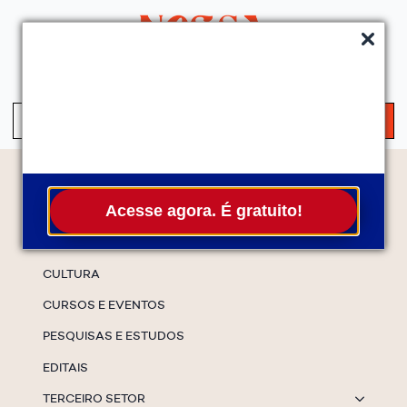
QUEM SOMOS
SERVIÇOS
FALE CONOSCO
ASSINE A NEWS
S
fo
Temas
Acesse agora. É gratuito!
ESPECIAIS
CULTURA
CURSOS E EVENTOS
PESQUISAS E ESTUDOS
EDITAIS
TERCEIRO SETOR