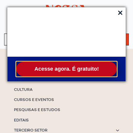
QUEM SOMOS
SERVIÇOS
FALE CONOSCO
ASSINE A NEWS
S
fo
Temas
Acesse agora. É gratuito!
ESPECIAIS
CULTURA
CURSOS E EVENTOS
PESQUISAS E ESTUDOS
EDITAIS
TERCEIRO SETOR