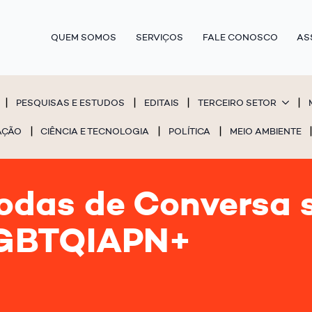
QUEM SOMOS
SERVIÇOS
FALE CONOSCO
AS
PESQUISAS E ESTUDOS
EDITAIS
TERCEIRO SETOR
AÇÃO
CIÊNCIA E TECNOLOGIA
POLÍTICA
MEIO AMBIENTE
odas de Conversa 
LGBTQIAPN+