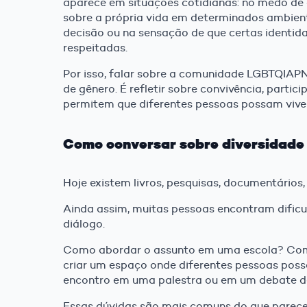
aparece em situações cotidianas: no medo de 
sobre a própria vida em determinados ambient
decisão ou na sensação de que certas identida
respeitadas.
Por isso, falar sobre a comunidade LGBTQIAPN
de gênero. É refletir sobre convivência, parti
permitem que diferentes pessoas possam vive
Como conversar sobre diversidade 
Hoje existem livros, pesquisas, documentários
Ainda assim, muitas pessoas encontram difi
diálogo.
Como abordar o assunto em uma escola? Co
criar um espaço onde diferentes pessoas pos
encontro em uma palestra ou em um debate d
Essas dúvidas são mais comuns do que parec