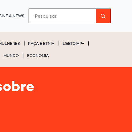
Search
SINE A NEWS
for:
MULHERES
RAÇA E ETNIA
LGBTQIAP+
MUNDO
ECONOMIA
sobre