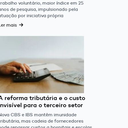
trabalho voluntário, maior índice em 25
anos de pesquisa, impulsionado pela
atuação por iniciativa própria
Ler mais
A reforma tributária e o custo
invisível para o terceiro setor
Nova CBS e IBS mantêm imunidade
tributária, mas cadeia de fornecedores
pode repassar custos a hospitais e escolas