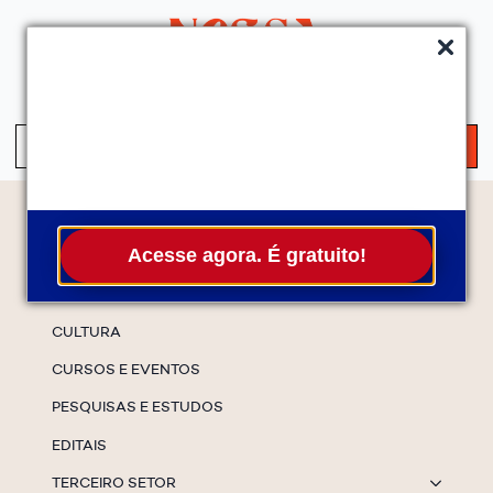
QUEM SOMOS
SERVIÇOS
FALE CONOSCO
ASSINE A NEWS
S
fo
Temas
Acesse agora. É gratuito!
ESPECIAIS
CULTURA
CURSOS E EVENTOS
PESQUISAS E ESTUDOS
EDITAIS
TERCEIRO SETOR