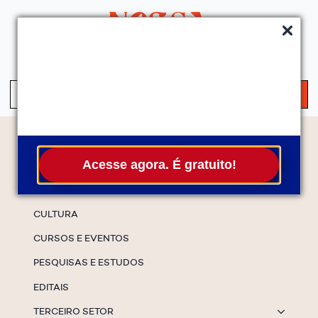
QUEM SOMOS
SERVIÇOS
FALE CONOSCO
ASSINE A NEWS
S
fo
Temas
Acesse agora. É gratuito!
ESPECIAIS
CULTURA
CURSOS E EVENTOS
PESQUISAS E ESTUDOS
EDITAIS
TERCEIRO SETOR