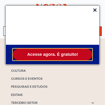
QUEM SOMOS
SERVIÇOS
FALE CONOSCO
ASSINE A NEWS
S
fo
Temas
Acesse agora. É gratuito!
ESPECIAIS
CULTURA
CURSOS E EVENTOS
PESQUISAS E ESTUDOS
EDITAIS
TERCEIRO SETOR