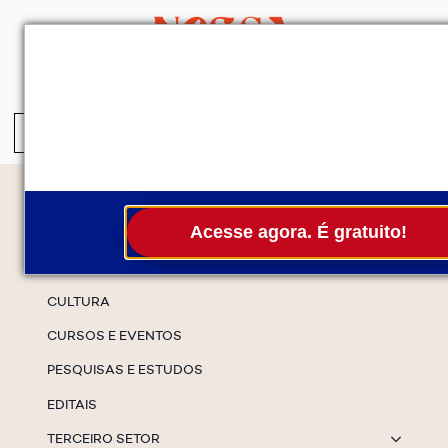
QUEM SOMOS
SERVIÇOS
FALE CONOSCO
ASSINE A NEWS
S
fo
Temas
Acesse agora. É gratuito!
ESPECIAIS
CULTURA
CURSOS E EVENTOS
PESQUISAS E ESTUDOS
EDITAIS
TERCEIRO SETOR