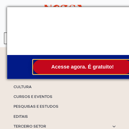
QUEM SOMOS
SERVIÇOS
FALE CONOSCO
ASSINE A NEWS
S
fo
Temas
Acesse agora. É gratuito!
ESPECIAIS
CULTURA
CURSOS E EVENTOS
PESQUISAS E ESTUDOS
EDITAIS
TERCEIRO SETOR