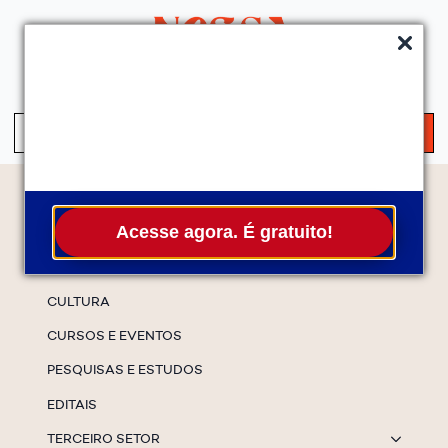
QUEM SOMOS
SERVIÇOS
FALE CONOSCO
ASSINE A NEWS
S
fo
Temas
Acesse agora. É gratuito!
ESPECIAIS
CULTURA
CURSOS E EVENTOS
PESQUISAS E ESTUDOS
EDITAIS
TERCEIRO SETOR