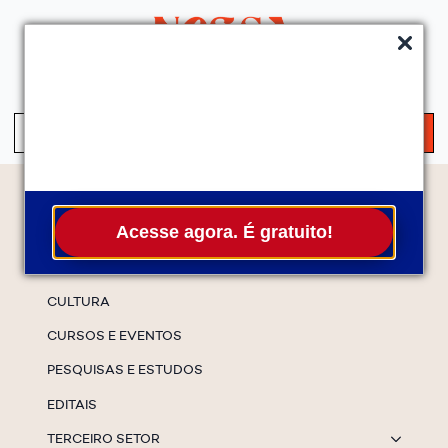
QUEM SOMOS
SERVIÇOS
FALE CONOSCO
ASSINE A NEWS
S
fo
Temas
Acesse agora. É gratuito!
ESPECIAIS
CULTURA
CURSOS E EVENTOS
PESQUISAS E ESTUDOS
EDITAIS
TERCEIRO SETOR